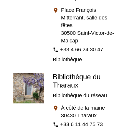
Place François
location_on
Mitterrant, salle des
fêtes
30500 Saint-Victor-de-
Malcap
+33 4 66 24 30 47
phone
Bibliothèque
Bibliothèque du
Tharaux
Bibliothèque du réseau
À côté de la mairie
location_on
30430 Tharaux
+33 6 11 44 75 73
phone