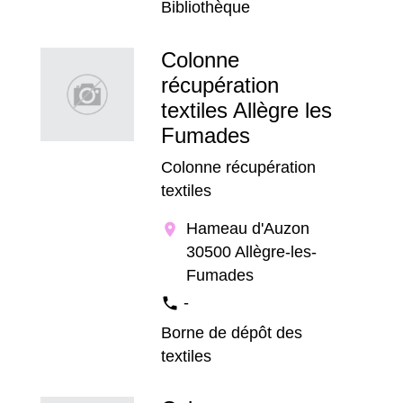
Bibliothèque
Colonne
récupération
textiles Allègre les
Fumades
Colonne récupération
textiles
Hameau d'Auzon
location_on
30500 Allègre-les-
Fumades
-
phone
Borne de dépôt des
textiles