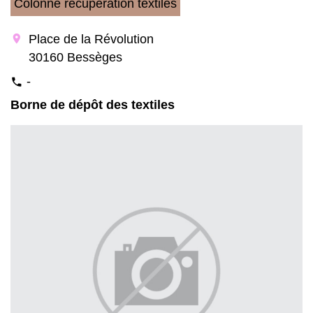
Colonne récupération textiles
location_on
Place de la Révolution
30160 Bessèges
-
phone
Borne de dépôt des textiles