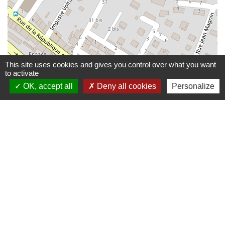
This site uses cookies and gives you control over what you want
to activate
OK, accept all
Deny all cookies
Personalize
© OpenStreetMap
Leaflet
Contactez-nous
Communauté de communes De Ceze Cévennes
120 route d'Uzès prolongée
30500 Saint-Ambroix - FRANCE
Contact par formulaire