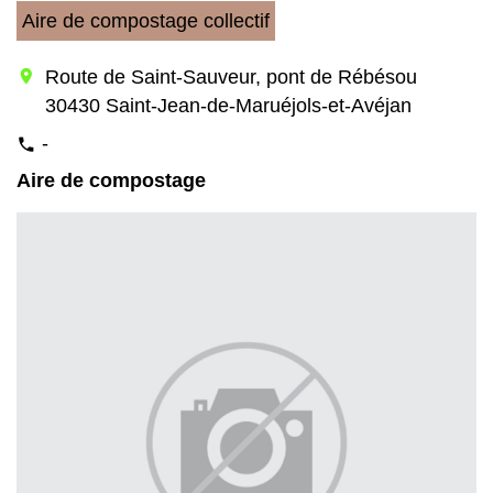
Aire de compostage collectif
location_on
Route de Saint-Sauveur, pont de Rébésou
30430 Saint-Jean-de-Maruéjols-et-Avéjan
-
phone
Aire de compostage