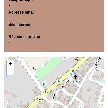
-
Adresse email
-
Site Internet
-
Réseaux sociaux
-
+
−