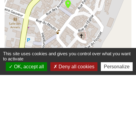
location_on
This site uses cookies and gives you control over what you want
to activate
OK, accept all
Deny all cookies
Personalize
© OpenStreetMap
Leaflet
Contactez-nous
Communauté de communes De Ceze Cévennes
120 route d'Uzès prolongée