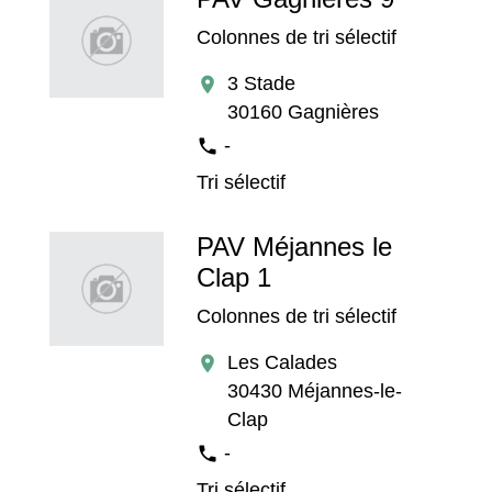
Colonnes de tri sélectif
3 Stade
location_on
30160 Gagnières
-
phone
Tri sélectif
PAV Méjannes le
Clap 1
Colonnes de tri sélectif
Les Calades
location_on
30430 Méjannes-le-
Clap
-
phone
Tri sélectif