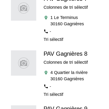
Colonnes de tri sélectif
1 Le Terminus
location_on
30160 Gagnières
-
phone
Tri sélectif
PAV Gagnières 8
Colonnes de tri sélectif
4 Quartier la rivière
location_on
30160 Gagnières
-
phone
Tri sélectif
PAV Gagnières 9