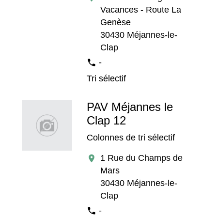
Vacances - Route La
Genèse
30430 Méjannes-le-
Clap
-
phone
Tri sélectif
PAV Méjannes le
Clap 12
Colonnes de tri sélectif
1 Rue du Champs de
location_on
Mars
30430 Méjannes-le-
Clap
-
phone