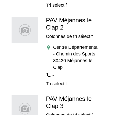
Tri sélectif
PAV Méjannes le
Clap 2
Colonnes de tri sélectif
Centre Départemental
location_on
- Chemin des Sports
30430 Méjannes-le-
Clap
-
phone
Tri sélectif
PAV Méjannes le
Clap 3
Colonnes de tri sélectif