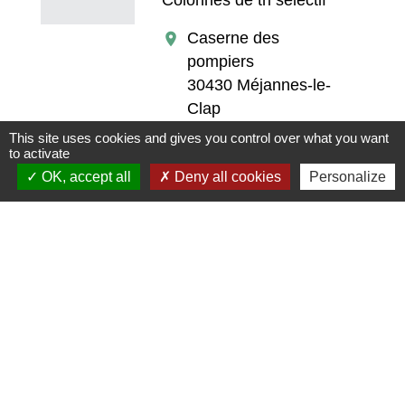
Caserne des
location_on
pompiers
30430 Méjannes-le-
Clap
-
phone
This site uses cookies and gives you control over what you want
to activate
Tri sélectif
OK, accept all
Deny all cookies
Personalize
1
-2
-3
-4
-5
-6
-7
-8
-9
-10
-11
-12
-
13
-14
-15
-16
-17
-18
-19
-20
-21
-22
-23
+
−