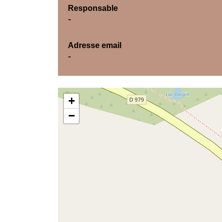
Responsable
-
Adresse email
-
+
−