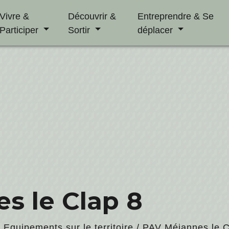
Vivre &
Découvrir &
Entreprendre & Se
Participer
Sortir
déplacer
s le Clap 8
/
Equipements sur le territoire
/
PAV Méjannes le C