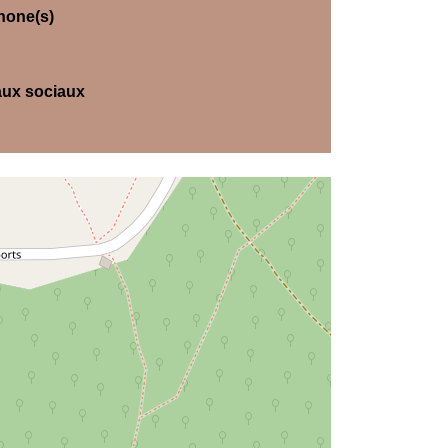
hone(s)
ux sociaux