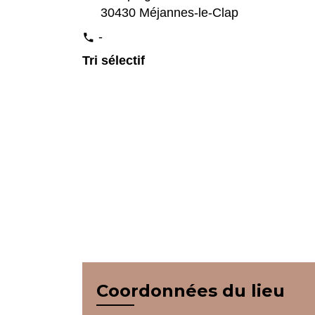
30430 Méjannes-le-Clap
-
phone
Tri sélectif
Coordonnées du lieu