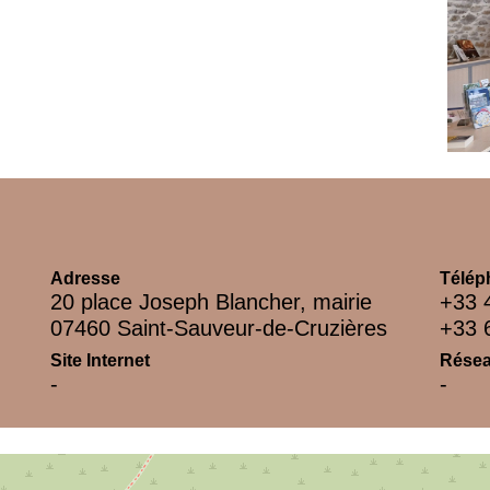
Adresse
Télép
20 place Joseph Blancher, mairie
+33 
07460 Saint-Sauveur-de-Cruzières
+33 
Site Internet
Résea
-
-