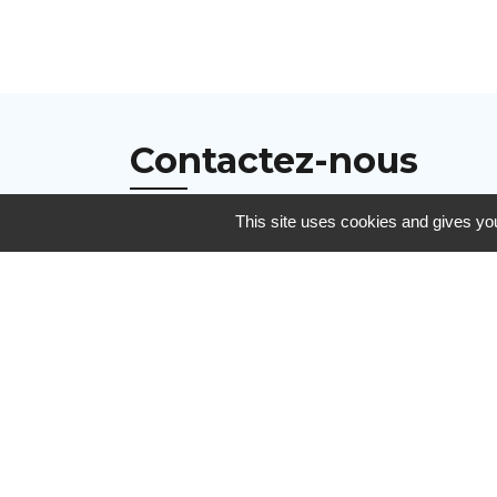
Contactez-nous
This site uses cookies and gives you
Communauté de communes De Ceze
Cévennes
120 route d'Uzès prolongée
30500 Saint-Ambroix - FRANCE
Contact par formulaire
Mentions légales
-
Politique de confidenti