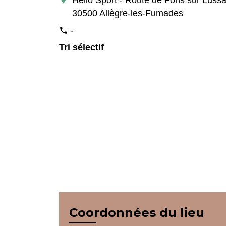
30500 Allègre-les-Fumades
-
phone
Tri sélectif
Coordonnées du lieu