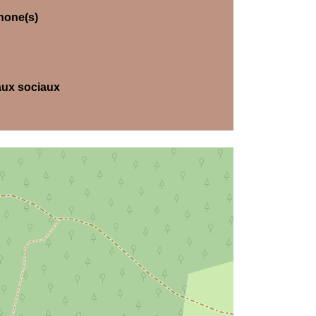
hone(s)
ux sociaux