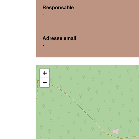
Responsable
-
Adresse email
-
+
−