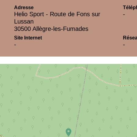
Adresse
Télép
Helio Sport - Route de Fons sur
-
Lussan
30500 Allègre-les-Fumades
Site Internet
Résea
-
-
location_on