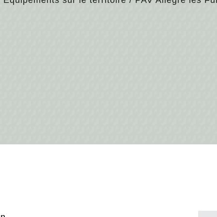
/
Equipements sur le territoire
/
PAV Allègre les F
an