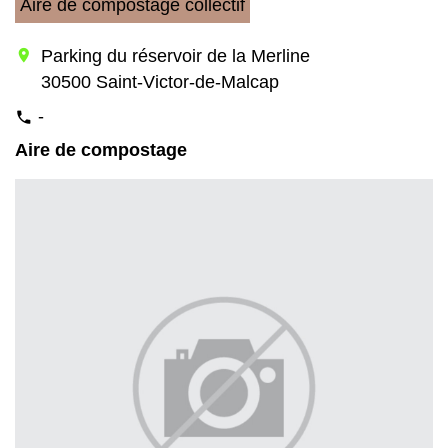
Aire de compostage collectif
location_on
Parking du réservoir de la Merline
30500 Saint-Victor-de-Malcap
-
phone
Aire de compostage