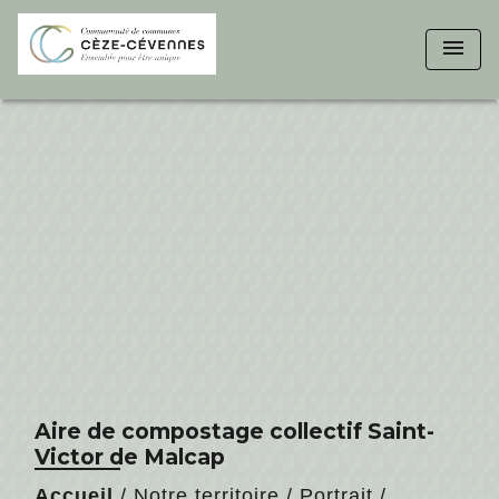
menu
Aire de compostage collectif Saint-
Victor de Malcap
Accueil
/
Notre territoire
/
Portrait
/