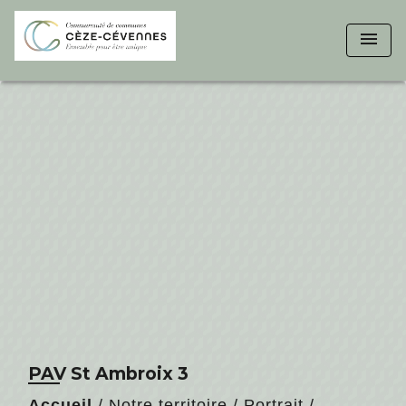
menu
PAV St Ambroix 3
Accueil
/
Notre territoire
/
Portrait
/