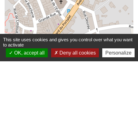
This site uses cookies and gives you control over what you want
to activate
OK, accept all
Deny all cookies
Personalize
© OpenStreetMap
Leaflet
Contactez-nous
Communauté de communes De Ceze Cévennes
120 route d'Uzès prolongée
30500 Saint-Ambroix - FRANCE
Contact par formulaire