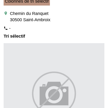
Colonnes de tri sélectif
location_on
Chemin du Ranquet
30500 Saint-Ambroix
-
phone
Tri sélectif