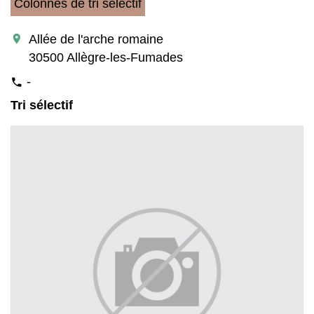
Colonnes de tri sélectif
location_on
Allée de l'arche romaine
30500 Allègre-les-Fumades
-
phone
Tri sélectif