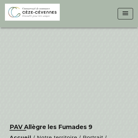
menu
PAV Allègre les Fumades 9
Accueil
/
Notre territoire
/
Portrait
/