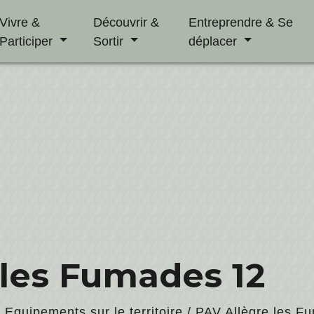
Vivre &
Découvrir &
Entreprendre & Se
Participer
Sortir
déplacer
 les Fumades 12
/
Equipements sur le territoire
/
PAV Allègre les F