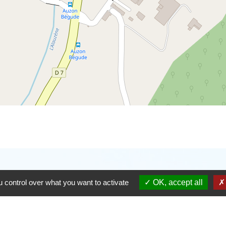
 control over what you want to activate
OK, accept all