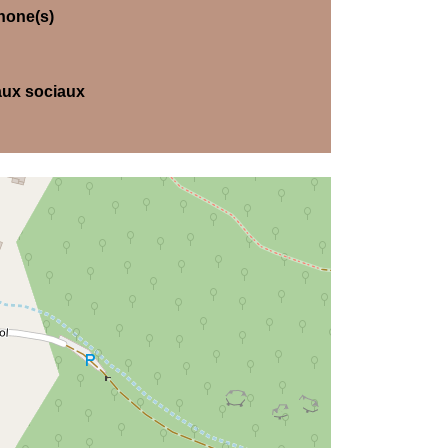
hone(s)
ux sociaux