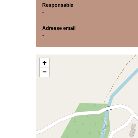
Responsable
-
Adresse email
-
+
−