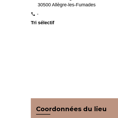
30500 Allègre-les-Fumades
-
phone
Tri sélectif
Coordonnées du lieu