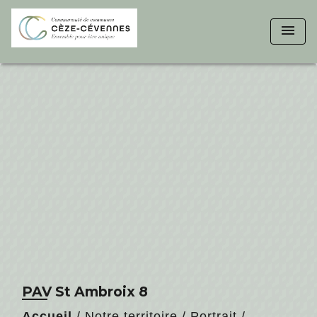
menu
PAV St Ambroix 8
Accueil
/
Notre territoire
/
Portrait
/