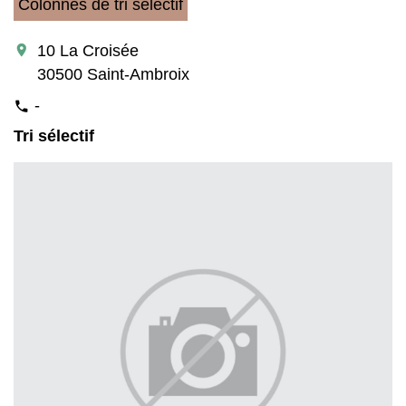
Colonnes de tri sélectif
location_on
10 La Croisée
30500 Saint-Ambroix
-
phone
Tri sélectif