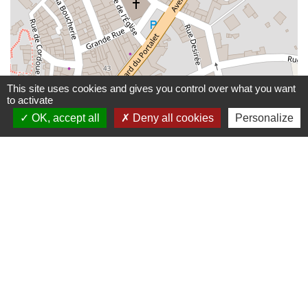
This site uses cookies and gives you control over what you want
to activate
OK, accept all
Deny all cookies
Personalize
© OpenStreetMap
Leaflet
Contactez-nous
Communauté de communes De Ceze Cévennes
120 route d'Uzès prolongée
30500 Saint-Ambroix - FRANCE
Contact par formulaire