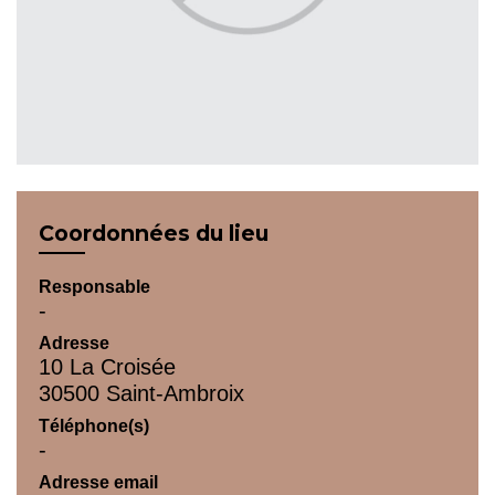
Coordonnées du lieu
Responsable
-
Adresse
10 La Croisée
30500 Saint-Ambroix
Téléphone(s)
-
Adresse email