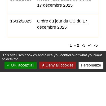
17 décembre 2025
16/12/2025
Ordre du jour du CC du 17
décembre 2025
1
-
2
-3
-4
-5
This site uses cookies and gives you control over what you want
to activate
OK, accept all
Deny all cookies
Personalize
Contactez-nous
Communauté de communes De Ceze Cévennes
120 route d'Uzès prolongée
30500 Saint-Ambroix - FRANCE
Contact par formulaire