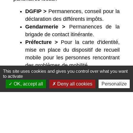
DGFIP >
Permanences, conseil pour la
déclaration des différents impôts.
Gendarmerie >
Permanences de la
brigade de contact itinérante.
Préfecture >
Pour la carte d'identité,
mise en place du dispositif de recueil
mobile pour les personnes rencontrant
des problèmes de mobilité.
This site uses cookies and gives you control over what you want
Autres >
Action "départ en vacances
to activate
en famille" avec le centre médico-social
OK, accept all
Deny all cookies
Personalize
et le centre social de la haute vallée de
la Cèze.
Un espace emploi